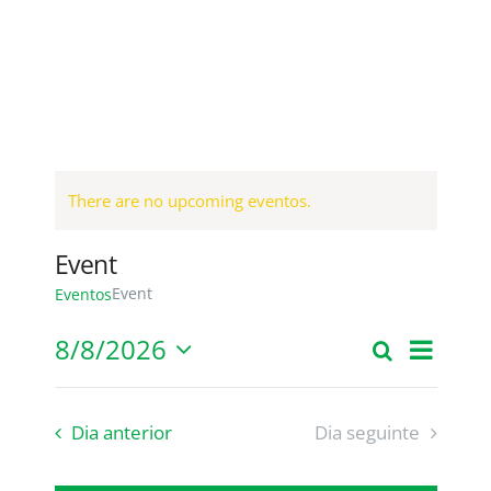
INFORMAÇÕES
QUALIDADE
CSPD
There are no upcoming eventos.
Event
Event
Eventos
Event
8/8/2026
Pesquisar
Eventos
Day
Views
Selecione
Search
Navig
data
and
Dia anterior
Dia seguinte
Views
Navigati