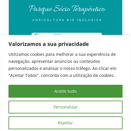
Valorizamos a sua privacidade
Utilizamos cookies para melhorar a sua experiência de
navegação, apresentar anúncios ou conteúdos
personalizados e analisar o nosso tráfego. Ao clicar em
"Aceitar Todos", concorda com a utilização de cookies.
Aceite tudo
©
2026. Centro Paroquial de Dornelas | Todos os direitos reservados
|
Política de Privacidade
|
Canal de Denúncia
Personalizar
Facebook
Rejeitar